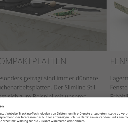
OMPAKTPLATTEN
FEN
sonders gefragt sind immer dünnere
Lagerm
chenarbeitsplatten. Der Slimline-Stil
Fenste
sst sich zum Beispiel mit unseren
Erhält
mpakt-Arbeitsplatten oder
200 m
neralwerkstoffplatten realisieren.
Fenste