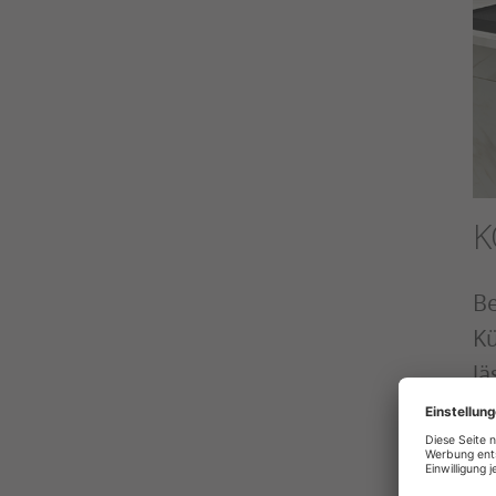
K
Be
Kü
lä
Ko
Mi