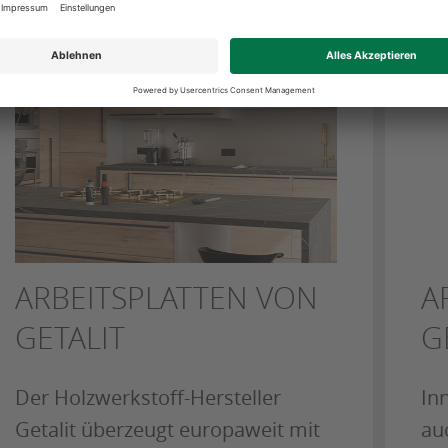
ARBEITSPLATTEN VON
A
GETALIT
G
Der Holzwerkstoff-Hersteller
In
Getalit überzeugt europaweit mit
auc