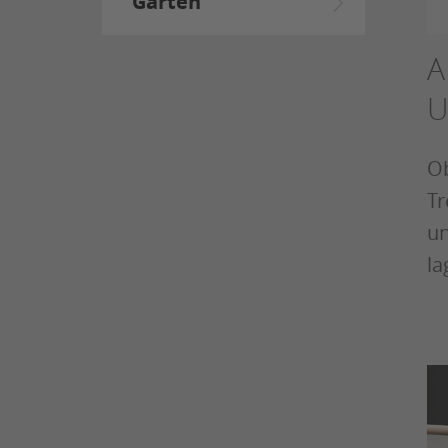
Garten
A
U
Ob
Tr
un
la