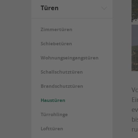
Türen
Zimmertüren
Schiebetüren
Wohnungseingangstüren
Schallschutztüren
Brandschutztüren
Vo
Ei
Haustüren
ev
Türrohlinge
bi
ru
Lofttüren