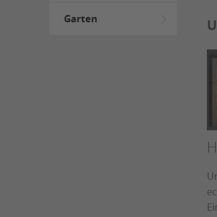
Garten
U
H
Un
ec
E