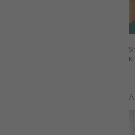
Si
Ko
A