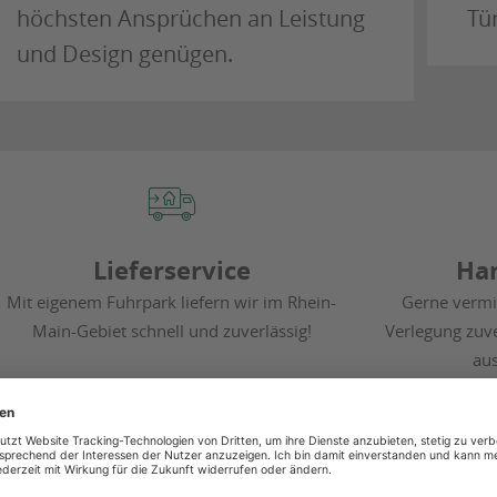
höchsten Ansprüchen an Leistung
Tü
und Design genügen.
Lieferservice
Ha
Mit eigenem Fuhrpark liefern wir im Rhein-
Gerne vermi
Main-Gebiet schnell und zuverlässig!
Verlegung zuv
au
ownloads