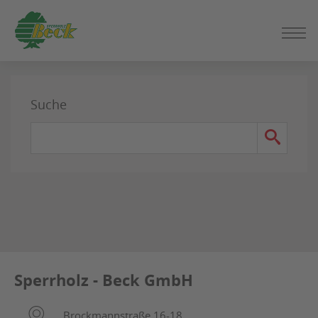
ZUM
SEITENINHALT
Suche
SPRINGEN
Sperrholz - Beck GmbH
Brockmannstraße 16-18